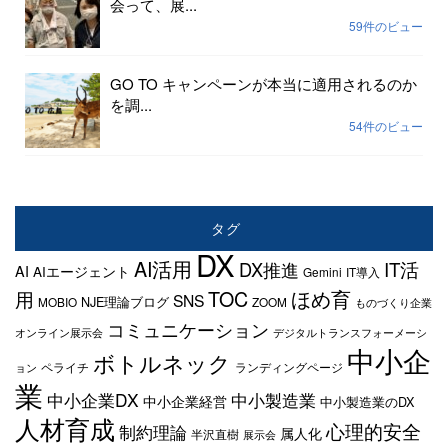
会って、展...
59件のビュー
GO TO キャンペーンが本当に適用されるのか
を調...
54件のビュー
タグ
DX
AI活用
IT活
DX推進
AI
AIエージェント
Gemini
IT導入
TOC
ほめ育
用
SNS
NJE理論ブログ
MOBIO
ZOOM
ものづくり企業
コミュニケーション
オンライン展示会
デジタルトランスフォーメーシ
中小企
ボトルネック
ペライチ
ランディングページ
ョン
業
中小企業DX
中小製造業
中小企業経営
中小製造業のDX
人材育成
心理的安全
制約理論
属人化
半沢直樹
展示会