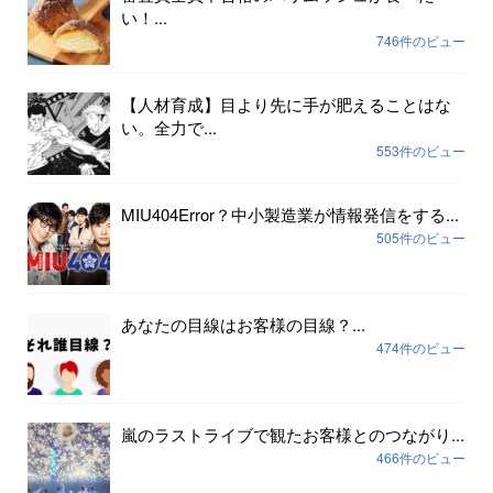
い！...
746件のビュー
【人材育成】目より先に手が肥えることはな
い。全力で...
553件のビュー
MIU404Error？中小製造業が情報発信をする...
505件のビュー
あなたの目線はお客様の目線？...
474件のビュー
嵐のラストライブで観たお客様とのつながり...
466件のビュー