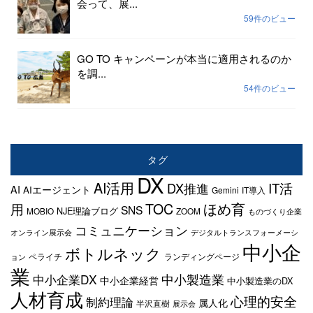
会って、展...
59件のビュー
GO TO キャンペーンが本当に適用されるのか
を調...
54件のビュー
タグ
DX
AI活用
IT活
DX推進
AI
AIエージェント
Gemini
IT導入
TOC
ほめ育
用
SNS
NJE理論ブログ
MOBIO
ZOOM
ものづくり企業
コミュニケーション
オンライン展示会
デジタルトランスフォーメーシ
中小企
ボトルネック
ペライチ
ランディングページ
ョン
業
中小企業DX
中小製造業
中小企業経営
中小製造業のDX
人材育成
心理的安全
制約理論
属人化
半沢直樹
展示会