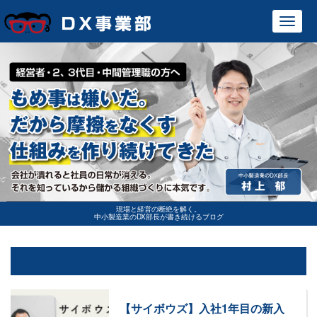
Toggl
navig
現場と経営の断絶を解く。
中小製造業のDX部長が書き続けるブログ
【サイボウズ】入社1年目の新入