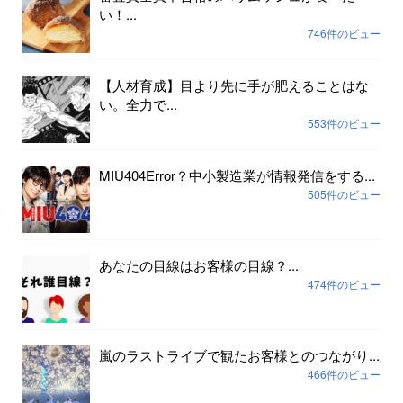
い！...
746件のビュー
【人材育成】目より先に手が肥えることはな
い。全力で...
553件のビュー
MIU404Error？中小製造業が情報発信をする...
505件のビュー
あなたの目線はお客様の目線？...
474件のビュー
嵐のラストライブで観たお客様とのつながり...
466件のビュー