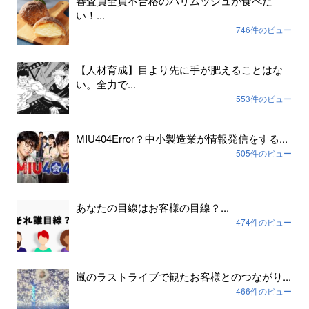
審査員全員不合格のパリムッシュが食べた
い！...
746件のビュー
【人材育成】目より先に手が肥えることはな
い。全力で...
553件のビュー
MIU404Error？中小製造業が情報発信をする...
505件のビュー
あなたの目線はお客様の目線？...
474件のビュー
嵐のラストライブで観たお客様とのつながり...
466件のビュー