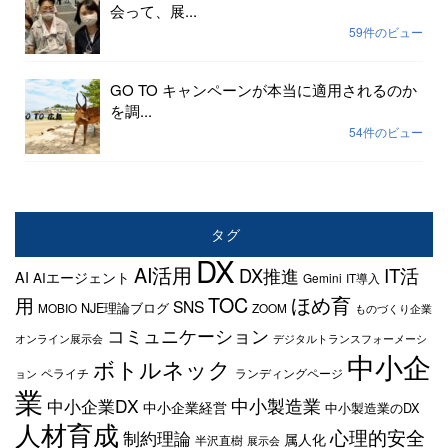
会って、展...
59件のビュー
GO TO キャンペーンが本当に適用されるのか
を調...
54件のビュー
タグ
DX
AI活用
IT活
DX推進
AI
AIエージェント
Gemini
IT導入
TOC
ほめ育
用
SNS
NJE理論ブログ
MOBIO
ZOOM
ものづくり企業
コミュニケーション
オンライン展示会
デジタルトランスフォーメーシ
中小企
ボトルネック
ペライチ
ランディングページ
ョン
業
中小企業DX
中小製造業
中小企業経営
中小製造業のDX
人材育成
心理的安全
制約理論
属人化
半沢直樹
展示会