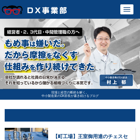
Toggl
navig
現場と経営の断絶を解く。
中小製造業のDX部長が書き続けるブログ
【町工場】王室御用達のチェスセ