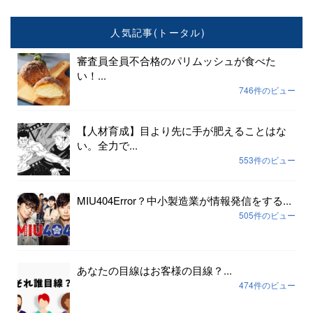
人気記事(トータル)
審査員全員不合格のパリムッシュが食べた
い！...
746件のビュー
【人材育成】目より先に手が肥えることはな
い。全力で...
553件のビュー
MIU404Error？中小製造業が情報発信をする...
505件のビュー
あなたの目線はお客様の目線？...
474件のビュー