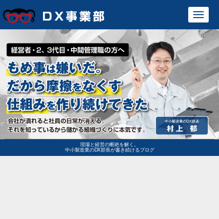
Toggl
navig
現場と経営の断絶を解く。
中小製造業のDX部長が書き続けるブログ