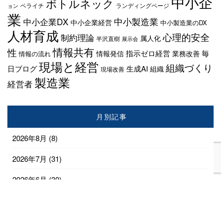
中小企
ボトルネック
ペライチ
ランディングページ
ョン
業
中小企業DX
中小製造業
中小企業経営
中小製造業のDX
人材育成
心理的安全
制約理論
属人化
半沢直樹
展示会
情報共有
性
指示ゼロ経営
毎
情報発信
業務改善
情報の流れ
現場と経営
組織づくり
日ブログ
生成AI
組織
現場改善
製造業
経営者
月別記事
2026年8月
(8)
2026年7月
(31)
2026年6月
(30)
2026年5月
(31)
2026年4月
(28)