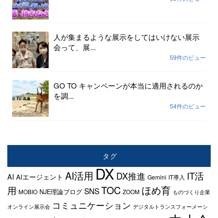
人が集まるような展示をしてはいけない展示
会って、展...
59件のビュー
GO TO キャンペーンが本当に適用されるのか
を調...
54件のビュー
タグ
DX
AI活用
IT活
DX推進
AI
AIエージェント
Gemini
IT導入
TOC
ほめ育
用
SNS
NJE理論ブログ
MOBIO
ZOOM
ものづくり企業
コミュニケーション
オンライン展示会
デジタルトランスフォーメーシ