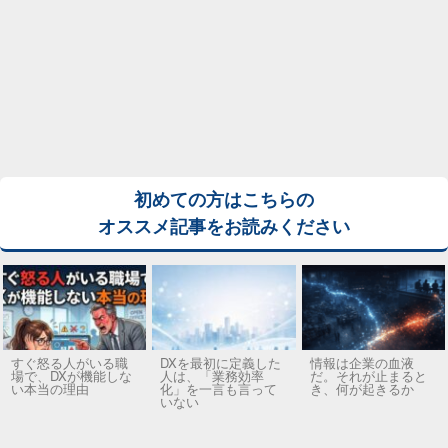
初めての方はこちらの
オススメ記事をお読みください
すぐ怒る人がいる職
DXを最初に定義した
情報は企業の血液
場で、DXが機能しな
人は、「業務効率
だ。それが止まると
い本当の理由
化」を一言も言って
き、何が起きるか
いない