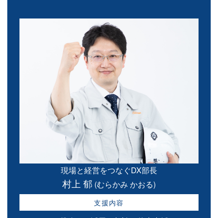
現場と経営をつなぐDX部長
村上 郁
(むらかみ かおる)
支援内容