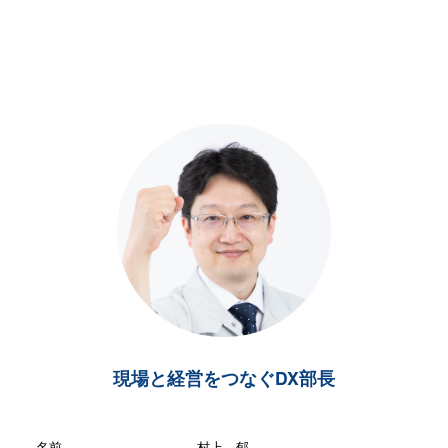
現場と経営をつなぐDX部長
名前
村上 郁