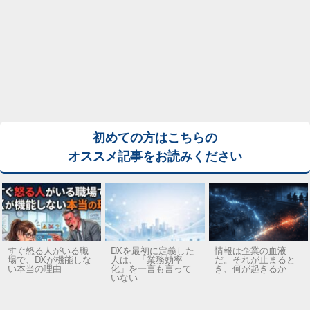
初めての方はこちらの
オススメ記事をお読みください
すぐ怒る人がいる職
DXを最初に定義した
情報は企業の血液
場で、DXが機能しな
人は、「業務効率
だ。それが止まると
い本当の理由
化」を一言も言って
き、何が起きるか
いない