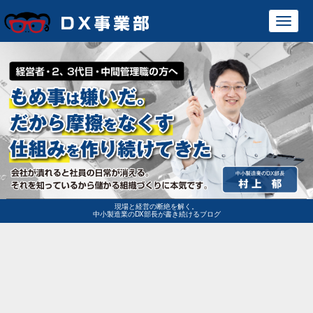
Toggl
navig
現場と経営の断絶を解く。
中小製造業のDX部長が書き続けるブログ