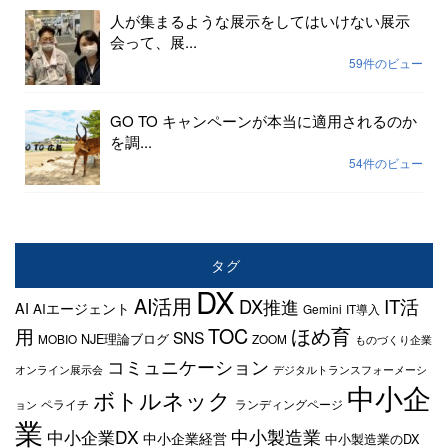
人が集まるような展示をしてはいけない展示
会って、展...
59件のビュー
GO TO キャンペーンが本当に適用されるのか
を調...
54件のビュー
タグ
DX
AI活用
IT活
DX推進
AI
AIエージェント
Gemini
IT導入
TOC
ほめ育
用
SNS
NJE理論ブログ
MOBIO
ZOOM
ものづくり企業
コミュニケーション
オンライン展示会
デジタルトランスフォーメーシ
中小企
ボトルネック
ペライチ
ランディングページ
ョン
業
中小企業DX
中小製造業
中小企業経営
中小製造業のDX