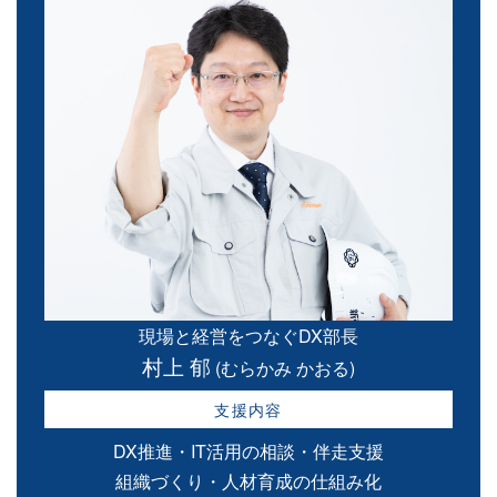
現場と経営をつなぐDX部長
村上 郁
(むらかみ かおる)
支援内容
DX推進・IT活用の相談・伴走支援
組織づくり・人材育成の仕組み化