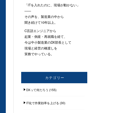
「ITを入れたのに、現場が動かない」
——
その声を、製造業の中から
聞き続けて10年以上。
C言語エンジニアから
起業・倒産・再就職を経て、
今は中小製造業のDX部長として
現場と経営の橋渡しを
実務でやっている。
カテゴリー
DXって何だろう
(155)
IT化で作業効率を上げる
(30)