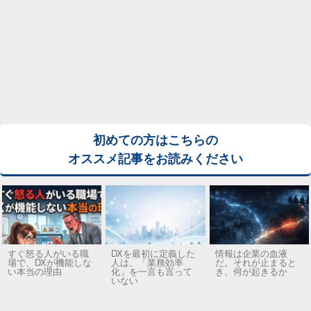
初めての方はこちらの
オススメ記事をお読みください
すぐ怒る人がいる職
DXを最初に定義した
情報は企業の血液
場で、DXが機能しな
人は、「業務効率
だ。それが止まると
い本当の理由
化」を一言も言って
き、何が起きるか
いない