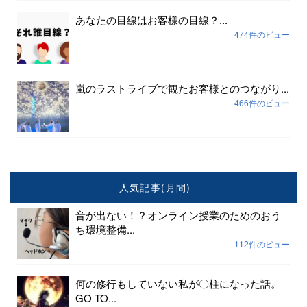
あなたの目線はお客様の目線？...
474件のビュー
嵐のラストライブで観たお客様とのつながり...
466件のビュー
人気記事(月間)
音が出ない！？オンライン授業のためのおう
ち環境整備...
112件のビュー
何の修行もしていない私が〇柱になった話。
GO TO...