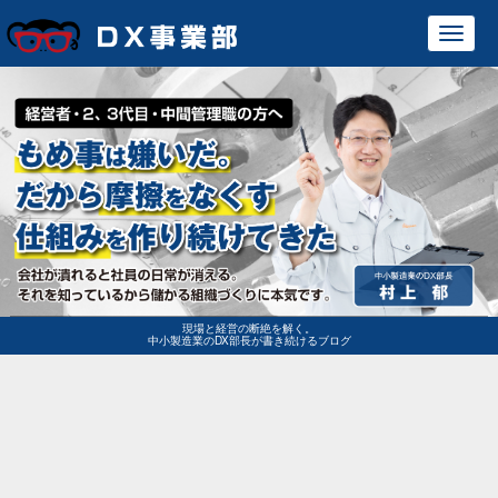
Toggl
navig
現場と経営の断絶を解く。
中小製造業のDX部長が書き続けるブログ