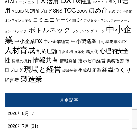
AI活用
IT活
DX推進
AI
AIエージェント
Gemini
IT導入
TOC
ほめ育
用
SNS
NJE理論ブログ
MOBIO
ZOOM
ものづくり企業
コミュニケーション
オンライン展示会
デジタルトランスフォーメーシ
中小企
ボトルネック
ペライチ
ランディングページ
ョン
業
中小企業DX
中小製造業
中小企業経営
中小製造業のDX
人材育成
心理的安全
制約理論
属人化
半沢直樹
展示会
情報共有
性
指示ゼロ経営
毎
情報発信
業務改善
情報の流れ
現場と経営
組織づくり
日ブログ
生成AI
組織
現場改善
製造業
経営者
月別記事
2026年8月
(7)
2026年7月
(31)