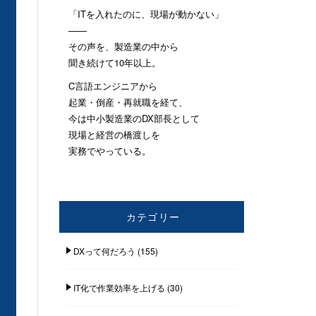
「ITを入れたのに、現場が動かない」
——
その声を、製造業の中から
聞き続けて10年以上。
C言語エンジニアから
起業・倒産・再就職を経て、
今は中小製造業のDX部長として
現場と経営の橋渡しを
実務でやっている。
カテゴリー
DXって何だろう
(155)
IT化で作業効率を上げる
(30)